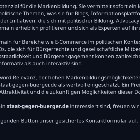
nzial für die Markenbildung. Sie vermittelt sofort ein 
 politische Themen, was sie für Blogs, Informationsplatt
r Initiativen, die sich mit politischer Bildung, Advoca
ain erheblich profitieren und sich als Experten auf ihr
omain für Bereiche wie E-Commerce im politischen Kontex
, die sich für Bürgerrechte und gesellschaftliche Mitb
staatlichkeit und Bürgerengagement können zahlreiche
ormativ als auch interaktiv sind.
word-Relevanz, der hohen Markenbildungsmöglichkeiten
at-gegen-buerger.de als wertvoll eingeschätzt. Ein Prei
traktivität und die zukünftigen Möglichkeiten dieser 
ain
staat-gegen-buerger.de
interessiert sind, freuen wir
olgenden Button unser gesichertes Kontaktformular auf.