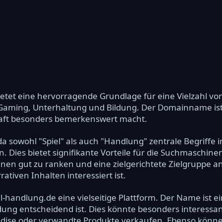
etet eine hervorragende Grundlage für eine Vielzahl vo
Gaming, Unterhaltung und Bildung. Der Domainname ist
chaft besonders bemerkenswert macht.
da sowohl "Spiel" als auch "Handlung" zentrale Begriffe 
. Dies bietet signifikante Vorteile für die Suchmaschin
inen gut zu ranken und eine zielgerichtete Zielgruppe a
ativen Inhalten interessiert ist.
l-handlung.de eine vielseitige Plattform. Der Name ist ei
ung entscheidend ist. Dies könnte besonders interessa
handise oder verwandte Produkte verkaufen. Ebenso könne