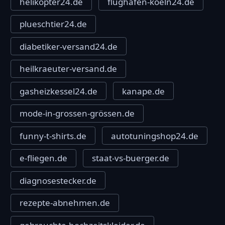
helikopter24.de
flughafen-koeln24.de
plueschtier24.de
diabetiker-versand24.de
heilkraeuter-versand.de
gasheizkessel24.de
kanape.de
mode-in-grossen-grössen.de
funny-t-shirts.de
autotuningshop24.de
e-fliegen.de
staat-vs-buerger.de
diagnosestecker.de
rezepte-abnehmen.de