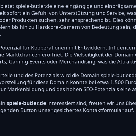
bietet spiele-butler.de eine eingängige und einprägsame
lt sofort ein Gefühl von Unterstützung und Service, was
oder Produkten suchen, sehr ansprechend ist. Dies könn
lern bis hin zu Hardcore-Gamern von Bedeutung sein, d
.
Potenzial für Kooperationen mit Entwicklern, Influence
he Marktchancen eröffnet. Die Vielseitigkeit der Domain
ts, Gaming-Events oder Merchandising, was die Attraktivi
teile und des Potenzials wird die Domain spiele-butler.
svorstellung für diese Domain könnte bei etwa 1.500 Euro
r Markenbildung und des hohen SEO-Potenzials eine attra
ain
spiele-butler.de
interessiert sind, freuen wir uns ü
olgenden Button unser gesichertes Kontaktformular auf.