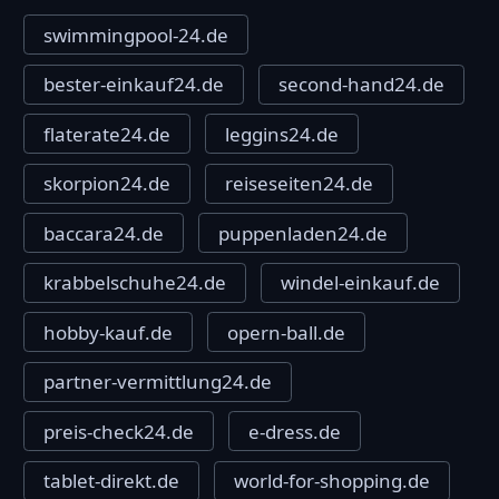
swimmingpool-24.de
bester-einkauf24.de
second-hand24.de
flaterate24.de
leggins24.de
skorpion24.de
reiseseiten24.de
baccara24.de
puppenladen24.de
krabbelschuhe24.de
windel-einkauf.de
hobby-kauf.de
opern-ball.de
partner-vermittlung24.de
preis-check24.de
e-dress.de
tablet-direkt.de
world-for-shopping.de