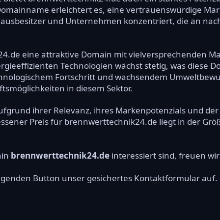
mainname erleichtert es, eine vertrauenswürdige Marke
ausbesitzer und Unternehmen konzentriert, die an nac
24.de eine attraktive Domain mit vielversprechenden Ma
gieeffizienten Technologien wächst stetig, was diese D
hnologischem Fortschritt und wachsendem Umweltbewuss
tsmöglichkeiten in diesem Sektor.
ufgrund ihrer Relevanz, ihres Markenpotenzials und de
essener Preis für brennwerttechnik24.de liegt in der Gr
ain
brennwerttechnik24.de
interessiert sind, freuen wi
olgenden Button unser gesichertes Kontaktformular auf.