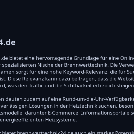
4.de
de bietet eine hervorragende Grundlage für eine Onlin
r spezialisierten Nische der Brennwerttechnik. Die Verw
amen sorgt für eine hohe Keyword-Relevanz, die für S
t. Diese Relevanz kann dazu beitragen, dass die Websi
rd, was den Traffic und die Sichtbarkeit erheblich steige
 deuten zudem auf eine Rund-um-die-Uhr-Verfügbarkeit
verlässigen Lösungen in der Heiztechnik suchen, besonder
tsmodelle, darunter E-Commerce, Informationsportale 
energieeffizienten Heizsysteme.
 bietet brennwerttechnik24.de auch ein starkes Potenzi