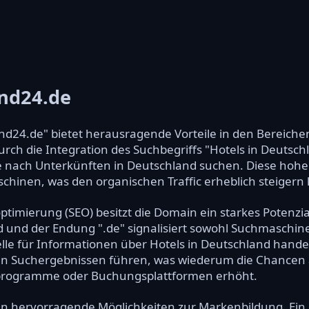
and24.de
nd24.de" bietet herausragende Vorteile in den Bereich
ch die Integration des Suchbegriffs "Hotels in Deutschl
ie nach Unterkünften in Deutschland suchen. Diese hohe 
schinen, was den organischen Traffic erheblich steigern
imierung (SEO) besitzt die Domain ein starkes Potenzi
und der Endung ".de" signalisiert sowohl Suchmaschinen
le für Informationen über Hotels in Deutschland hande
den Suchergebnissen führen, was wiederum die Chancen a
programme oder Buchungsplattformen erhöht.
in hervorragende Möglichkeiten zur Markenbildung. Ei