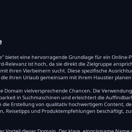
e
" bietet eine hervorragende Grundlage für ein Online-Pr
d-Relevanz ist hoch, da sie direkt die Zielgruppe anspri
it ihren Vierbeinern sucht. Diese spezifische Ausrichtu
 die ihren Urlaub gemeinsam mit ihrem Haustier plane
 die Domain vielversprechende Chancen. Die Verwendung
arkeit in Suchmaschinen und erleichtert die Auffindbar
die Erstellung von qualitativ hochwertigem Content, de
, Reisetipps und Produktempfehlungen beschäftigt, zus
er Vorteil dieser Domain. Der klare, einprägsame Name s