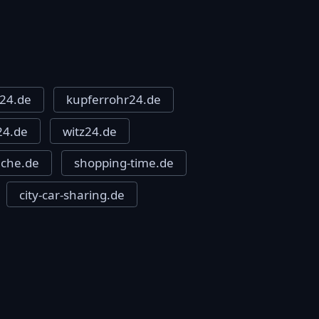
24.de
kupferrohr24.de
24.de
witz24.de
eche.de
shopping-time.de
city-car-sharing.de