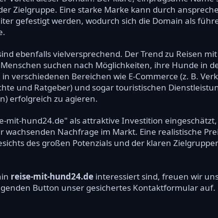
 der Zielgruppe. Eine starke Marke kann durch ansprec
ter gefestigt werden, wodurch sich die Domain als führ
e.
nd ebenfalls vielversprechend. Der Trend zu Reisen mi
 Menschen suchen nach Möglichkeiten, ihre Hunde in 
, in verschiedenen Bereichen wie E-Commerce (z. B. Ve
erichte und Ratgeber) und sogar touristischen Dienstleis
) erfolgreich zu agieren.
e-mit-hund24.de" als attraktive Investition eingeschätzt
er wachsenden Nachfrage im Markt. Eine realistische Pr
gesichts des großen Potenzials und der klaren Zielgruppe
ain
reise-mit-hund24.de
interessiert sind, freuen wir u
olgenden Button unser gesichertes Kontaktformular auf.