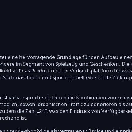
tet eine hervorragende Grundlage für den Aufbau einer
ndere im Segment von Spielzeug und Geschenken. Die K
direkt auf das Produkt und die Verkaufsplattform hinwei
n Suchmaschinen und spricht gezielt eine breite Zielgru
 ist vielversprechend. Durch die Kombination von rele
 möglich, sowohl organischen Traffic zu generieren als a
zudem die Zahl „24“, was den Eindruck von Verfügbarkeit
echend ist.
ann teddy-shop24.de als vertrauenswürdige und einprä