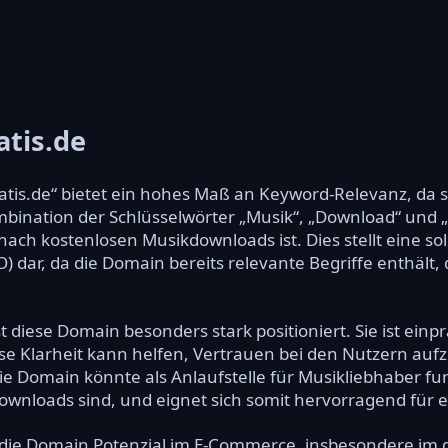
tis.de
is.de“ bietet ein hohes Maß an Keyword-Relevanz, da s
mbination der Schlüsselwörter „Musik“, „Download“ und „gr
ach kostenlosen Musikdownloads ist. Dies stellt eine so
dar, da die Domain bereits relevante Begriffe enthält, 
 diese Domain besonders stark positioniert. Sie ist einp
ese Klarheit kann helfen, Vertrauen bei den Nutzern au
 Domain könnte als Anlaufstelle für Musikliebhaber fun
wnloads sind, und eignet sich somit hervorragend für e
ie Domain Potenzial im E-Commerce, insbesondere im di