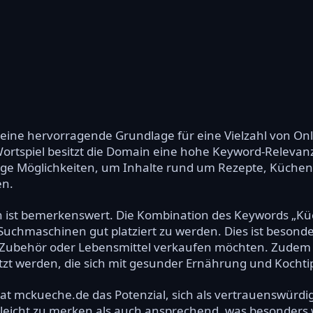
ine hervorragende Grundlage für eine Vielzahl von Onli
ortspiel besitzt die Domain eine hohe Keyword-Relevan
ältige Möglichkeiten, um Inhalte rund um Rezepte, Küch
en.
n ist bemerkenswert. Die Kombination des Keywords „K
 Suchmaschinen gut platziert zu werden. Dies ist besonde
 Zubehör oder Lebensmittel verkaufen möchten. Zudem
zt werden, die sich mit gesunder Ernährung und Kochti
at mckueche.de das Potenzial, sich als vertrauenswürd
 leicht zu merken als auch ansprechend, was besonders wi