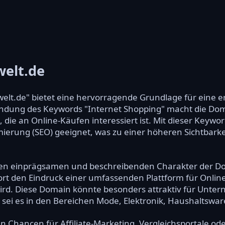
welt.de
elt.de" bietet eine hervorragende Grundlage für eine e
ndung des Keywords "Internet Shopping" macht die Dom
n, die an Online-Käufen interessiert ist. Mit dieser Keywo
ierung (SEO) geeignet, was zu einer höheren Sichtbark
en einprägsamen und beschreibenden Charakter der Dom
fort den Eindruck einer umfassenden Plattform für Onlin
ird. Diese Domain könnte besonders attraktiv für Untern
sei es in den Bereichen Mode, Elektronik, Haushaltsware
 Chancen für Affiliate-Marketing, Vergleichsportale oder