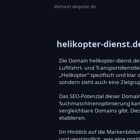
domain-akquise.de
helikopter-dienst.d
Die Domain helikopter-dienst.d
Luftfahrt- und Transportdienstle
„Helikopter“ spezifisch und klar 
sondern zieht auch eine Zielgrup
Das SEO-Potenzial dieser Domai
Suchmaschinenoptimierung kann 
vergleichbare Domains gibt. Dies
etablieren.
Im Hinblick auf die Markenbildun
und verständlich, was eine posi