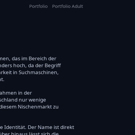
Portfolio
Portfolio Adult
men, das im Bereich der
nders hoch, da der Begriff
dbarkeit in Suchmaschinen,
t.
nahmen in der
tschland nur wenige
in diesem Nischenmarkt zu
 Identität. Der Name ist direkt
er hinaus lässt sich die