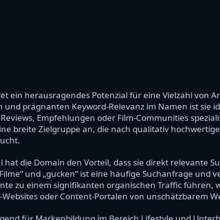
et ein herausragendes Potenzial für eine Vielzahl von
n und prägnanten Keyword-Relevanz im Namen ist sie idea
n, Reviews, Empfehlungen oder Film-Communities spezial
eine breite Zielgruppe an, die nach qualitativ hochwert
sucht.
al hat die Domain den Vorteil, dass sie direkt relevant
ilme“ und „gucken“ ist eine häufige Suchanfrage und ve
te zu einem signifikanten organischen Traffic führen, w
e-Websites oder Content-Portalen von unschätzbarem Wer
gend für Markenbildung im Bereich Lifestyle und Unterha