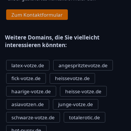
Zum Kontaktformular
Weitere Domains, die Sie vielleicht
interessieren könnten:
latex-votze.de
angespritztevotze.de
fick-votze.de
heissevotze.de
haarige-votze.de
heisse-votze.de
asiavotzen.de
junge-votze.de
schwarze-votze.de
totalerotic.de
hot-pussy.de