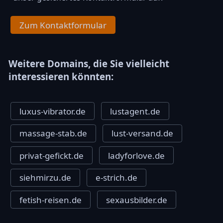
Zum Kontaktformular
Weitere Domains, die Sie vielleicht
interessieren könnten:
luxus-vibrator.de
lustagent.de
massage-stab.de
lust-versand.de
privat-gefickt.de
ladyforlove.de
siehmirzu.de
e-strich.de
fetish-reisen.de
sexausbilder.de