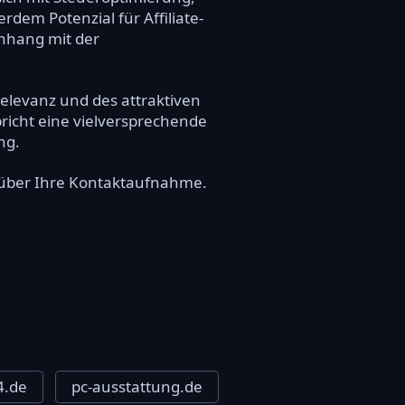
dem Potenzial für Affiliate-
enhang mit der
Relevanz und des attraktiven
pricht eine vielversprechende
ng.
s über Ihre Kontaktaufnahme.
4.de
pc-ausstattung.de