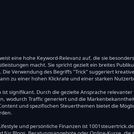
eist eine hohe Keyword-Relevanz auf, die sie besonders 
leistungen macht. Sie spricht gezielt ein breites Publi
. Die Verwendung des Begriffs "Trick" suggeriert kreati
 kann zu einer hohen Klickrate und einer starken Nutzer
ist signifikant. Durch die gezielte Ansprache relevanter
, wodurch Traffic generiert und die Markenbekanntheit
ntent und spezifischen Steuerthemen bietet die Möglichk
rden.
festyle und persönliche Finanzen ist 1001steuertrick.de
 für Blogs, Beratungsangebote oder Online-Kurse, die s