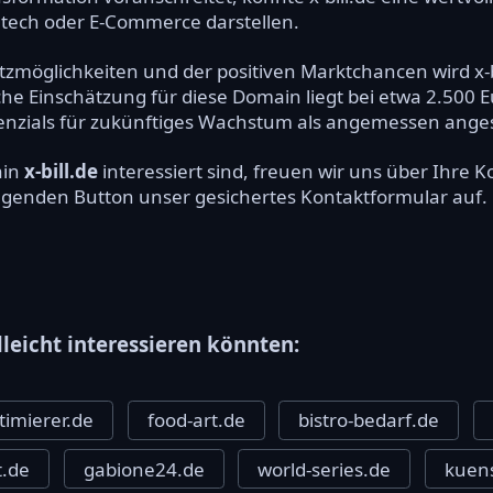
ntech oder E-Commerce darstellen.
atzmöglichkeiten und der positiven Marktchancen wird x-bi
liche Einschätzung für diese Domain liegt bei etwa 2.500 
otenzials für zukünftiges Wachstum als angemessen an
ain
x-bill.de
interessiert sind, freuen wir uns über Ihre
olgenden Button unser gesichertes Kontaktformular auf.
lleicht interessieren könnten:
imierer.de
food-art.de
bistro-bedarf.de
t.de
gabione24.de
world-series.de
kuens