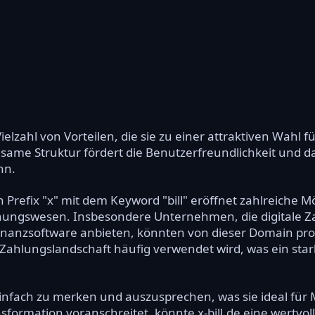
 Vielzahl von Vorteilen, die sie zu einer attraktiven Wah
same Struktur fördert die Benutzerfreundlichkeit und d
nn.
Prefix "x" mit dem Keyword "bill" eröffnet zahlreiche Mö
ngswesen. Insbesondere Unternehmen, die digitale Z
nzsoftware anbieten, könnten von dieser Domain prof
len Zahlungslandschaft häufig verwendet wird, was ein sta
einfach zu merken und auszusprechen, was sie ideal fü
ransformation voranschreitet, könnte x-bill.de eine wertvol