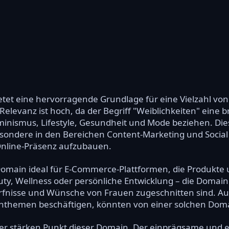
etet eine hervorragende Grundlage für eine Vielzahl vo
elevanz ist hoch, da der Begriff "Weiblichkeiten" eine 
minismus, Lifestyle, Gesundheit und Mode beziehen. Diese
esondere in den Bereichen Content-Marketing und Social
Online-Präsenz aufzubauen.
Domain ideal für E-Commerce-Plattformen, die Produkte u
y, Wellness oder persönliche Entwicklung – die Domain 
ürfnisse und Wünsche von Frauen zugeschnitten sind. A
nthemen beschäftigen, könnten von einer solchen Domai
erer stärken Punkt dieser Domain. Der einprägsame und 