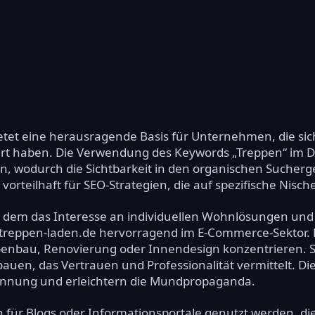
etet eine herausragende Basis für Unternehmen, die sic
ert haben. Die Verwendung des Keywords „Treppen“ im 
 wodurch die Sichtbarkeit in den organischen Suchergeb
vorteilhaft für SEO-Strategien, die auf spezifische Nisc
n dem das Interesse an individuellen Wohnlösungen un
ch treppen-laden.de hervorragend im E-Commerce-Sektor. D
eppenbau, Renovierung oder Innendesign konzentrieren. S
uen, das Vertrauen und Professionalität vermittelt. Die
nnung und erleichtern die Mundpropaganda.
h für Blogs oder Informationsportale genutzt werden, d