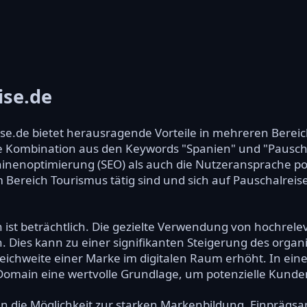
ise.de
se.de bietet herausragende Vorteile in mehreren Berei
e Kombination aus den Keywords "Spanien" und "Pauscha
nenoptimierung (SEO) als auch die Nutzeransprache pos
m Bereich Tourismus tätig sind und sich auf Pauschalreis
 ist beträchtlich. Die gezielte Verwendung von hochrel
 Dies kann zu einer signifikanten Steigerung des organi
ichweite einer Marke im digitalen Raum erhöht. In einer 
 Domain eine wertvolle Grundlage, um potenzielle Kunde
in die Möglichkeit zur starken Markenbildung. Einprägs