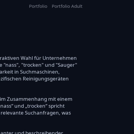
Portfolio
Portfolio Adult
attraktiven Wahl für Unternehmen
e "nass", "trocken" und "Sauger"
tbarkeit in Suchmaschinen,
ezifischen Reinigungsgeräten
die im Zusammenhang mit einem
ass“ und „trocken“ spricht
ür relevante Suchanfragen, was
gnanter und beschreibender