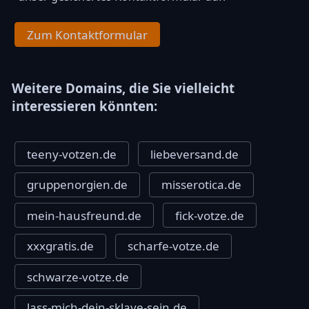
Zum Kontaktformular
Weitere Domains, die Sie vielleicht
interessieren könnten:
teeny-votzen.de
liebeversand.de
gruppenorgien.de
misserotica.de
mein-hausfreund.de
fick-votze.de
xxxgratis.de
scharfe-votze.de
schwarze-votze.de
lass-mich-dein-sklave-sein.de