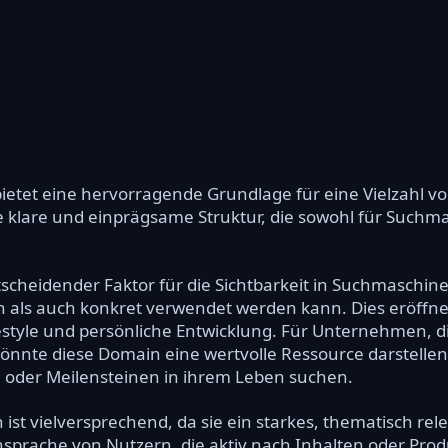
ietet eine hervorragende Grundlage für eine Vielzahl 
re klare und einprägsame Struktur, die sowohl für Suchm
scheidender Faktor für die Sichtbarkeit in Suchmaschinen
h als auch konkret verwendet werden kann. Dies eröffnet
tyle und persönliche Entwicklung. Für Unternehmen, die
 könnte diese Domain eine wertvolle Ressource darstell
 oder Meilensteinen in ihrem Leben suchen.
ist vielversprechend, da sie ein starkes, thematisch rel
Ansprache von Nutzern, die aktiv nach Inhalten oder Pro