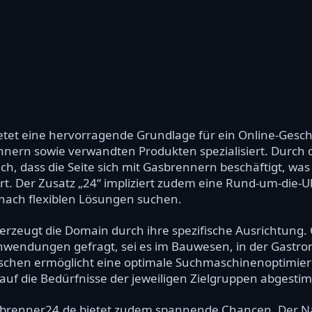
et eine hervorragende Grundlage für ein Online-Geschä
nern sowie verwandten Produkten spezialisiert. Durch 
ch, dass die Seite sich mit Gasbrennern beschäftigt, was 
t. Der Zusatz „24“ impliziert zudem eine Rund-um-die-U
 nach flexiblen Lösungen suchen.
berzeugt die Domain durch ihre spezifische Ausrichtung.
endungen gefragt, sei es im Bauwesen, in der Gastrono
ischen ermöglicht eine optimale Suchmaschinenoptimier
ie auf die Bedürfnisse der jeweiligen Zielgruppen abgesti
brenner24.de bietet zudem spannende Chancen. Der Na