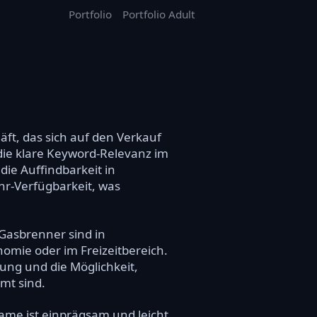
Portfolio
Portfolio Adult
ft, das sich auf den Verkauf
die klare Keyword-Relevanz im
die Auffindbarkeit in
hr-Verfügbarkeit, was
 Gasbrenner sind in
mie oder im Freizeitbereich.
ung und die Möglichkeit,
mmt sind.
me ist einprägsam und leicht