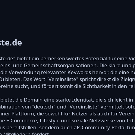
ste.de
ste.de" bietet ein bemerkenswertes Potenzial für eine 
reins- und Gemeinschaftsorganisationen. Die klare und 
ie Verwendung relevanter Keywords hervor, die eine h
ieten. Das Wort "Vereinsliste" spricht direkt die Zielg
eine sucht, und fördert somit die Sichtbarkeit in den r
ietet die Domain eine starke Identität, die sich leicht i
bination von "deutsch" und "Vereinsliste" vermittelt sof
ner Plattform, die sowohl für Nutzer als auch für Verein
he E-Commerce, Lifestyle und soziale Netzwerke von Inte
hnis bereitstellen, sondern auch als Community-Portal f
 Mitgliedern fördert.